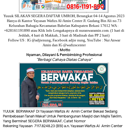
Yuuuk SILAKAN SEGERA DAFTAR UMROH, Berangkat 04-14 Agustus 2023
Hanya di Kantor Yayasan Wafizs Al-Amin Center Jl. Gudang Bin Ali no.73
Kelurahan Bahagia Kecamatan Babelan Kabupaten Bekasi 17612
WA :
+628161191890
atau Klik lnfo Lengakapnya di nuranwaramin.com. (1 hari di
Jeddah, 4 hari di Makkah, 3 hari di Madinah dan PP 2 hari)
Follow US : IG @adjienung, Facebook adjie nung, YouTube : Nur Anwar
Amin dan IG @wafizscenter
Motto :
Nyaman, Dilayani & Pembimbing Profesional
“Berbagi Cahaya Diatas Cahaya”
YUUUK BERWAKAF Di Yayasan Wafizs Al-Amin Center Bekasi Sedang
Pembebasan Tanah Wakaf Untuk Pembangunan Masjid dan Majlis Taklim,
Yang Berminat SEGERA BERWAKAF, Catet Nomor
Rekening
Yayasan
7117.8248.23
(BSI)
a.n.
Yayasan Wafizs Al-Amin Center