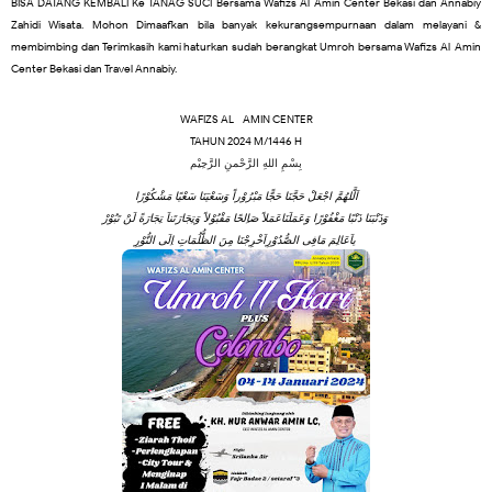
BISA DATANG KEMBALI Ke TANAG SUCI Bersama Wafizs Al-Amin Center Bekasi dan Annabiy
Zahidi Wisata. Mohon Dimaafkan bila banyak kekurangsempurnaan dalam melayani &
membimbing
dan Terimkasih kami haturkan sudah berangkat Umroh bersama Wafizs Al-Amin
Center Bekasi dan Travel Annabiy.
WAFIZS AL –AMIN CENTER
TAHUN
202
4
M/144
6
H
بِسْمِ اللهِ الرَّحْمنِ الرَّحِيْم
اَلَّلهُمَّ اجْعَلْ حَجَّنَا حَجًّا مَبْرُوْراً وَسَعْيَنَا سَعْيًا مَشْكُوْرًا
وَذَنْبَنَا ذَنْبًا مَغْفُوْرًا وَعَمَلَنَاعَمَلاً صَاِلحًا مَقْبُوْلاً وَتِجَارَتَناَ تِجَارَةً لَنْ تَبُوْرْ
ياَعَالِمَ مَافِى الصُّدُوْرِاَخْرِجْنَا مِنَ الظُّلُمَاتِ اِلَى النُّوْرِ