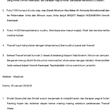
yang minat Umroh Keempat) lalu Sarapan Pagi di Hotel. (Berpakian serba biru & Slayer).
2.
Pukul 7.00 Kumpul di Loby siap-siap
Ziarah Musium Abu Bakar Al-Amoody (kondisional) dan
ke Peternakan Unta dan Minum susu Unta lanjut MIQOT Masjid HUDAIBIYAH Umroh
Keempat
.
3.
Pukul 14.00 Memperbaharui wudhu, Membaca doa masuk masjid, I’tikaf dan berdoa ketika
melihat Ka’bah.
4.
Thawaf tujuh kali putaran dengan tetap bersuci (berwudhu) syarat sah thawaf
5.
Selesai Thawaf sholat Sunnah 2 rakaat di belakang Maqom Nabi Ibrahim, Minum air zamzam.
Bergerak menuju Bukit Shofa untuk memulai Sa’I, di teruskan dengan tahallul. Alhamdulillah
telah selesai ibabah
Umroh Keempat
, Taqobablallah minna waminkum ya kariim.
Makkah - Madinah
Kamis, 25 Januari 2024 M
1.
Sholat Qiyamullail dan Sholat subuh berjamaah di mesjidil haram dan Sarapan pagi di hotel.
Packing Koper lalu letakkan depan kamar masing-masing sebelum pelaksanaan Thawaf
Wada.