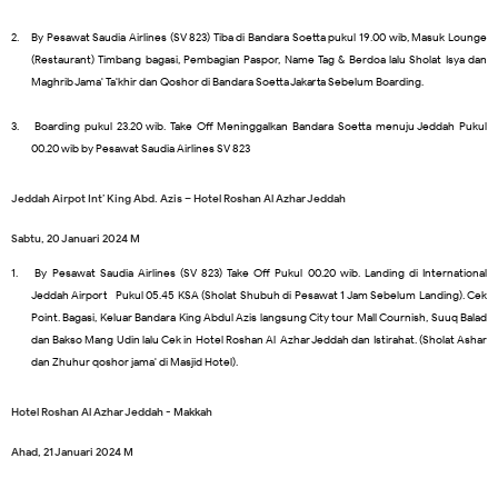
2.
By Pesawat Saudia Airlines (SV 823) Tiba di Bandara Soetta pukul 19.00 wib, Masuk Lounge
(Restaurant) Timbang bagasi, Pembagian Paspor, Name Tag & Berdoa lalu Sholat Isya dan
Maghrib Jama' Ta'khir dan Qoshor di Bandara Soetta Jakarta Sebelum Boarding.
3.
Boarding pukul 23.20 wib. Take Off Meninggalkan Bandara Soetta menuju Jeddah Pukul
00.20 wib by Pesawat Saudia Airlines SV 823
Jeddah Airpot Int’ King Abd. Azis – Hotel Roshan Al Azhar Jeddah
Sabtu, 20 Januari 2024 M
1.
By Pesawat Saudia Airlines (SV 823) Take Off Pukul 00.20 wib. Landing di International
Jeddah Airport Pukul 05.45 KSA (Sholat Shubuh di Pesawat 1 Jam Sebelum Landing). Cek
Point. Bagasi, Keluar Bandara King Abdul Azis langsung City tour Mall Cournish, Suuq Balad
dan Bakso Mang Udin lalu Cek in Hotel Roshan Al-Azhar Jeddah dan Istirahat. (Sholat Ashar
dan Zhuhur qoshor jama' di Masjid Hotel).
Hotel Roshan Al Azhar Jeddah - Makkah
Ahad, 21 Januari 2024 M