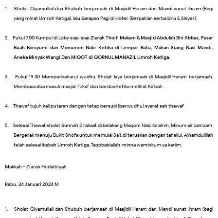
1.
Sholat Qiyamullail dan Shubuh berjamaah di Masjidil Haram dan Mandi sunat Ihram (Bagi
yang minat Umroh Ketiga), lalu Sarapan Pagi di Hotel. (Berpakian serba biru & Slayer).
2.
Pukul 7.00 Kumpul di Loby siap-siap
Ziarah Thoif, Makam & Masjid Abdulah Bin Abbas, Pasar
Buah Barsyumi dan Monumen Nabi Ketika di Lempar Batu, Makan Siang Nasi Mandi,
Aneka Minyak Wangi Dan MIQOT di QORNUL MANAZIL Umroh Ketiga
.
3.
Pukul 19.30 Memperbaharui wudhu, Sholat Isya berjamaah di Masjidil Haram berjamaah,
Membaca doa masuk masjid, I’tikaf dan berdoa ketika melihat Ka’bah.
4.
Thawaf tujuh kali putaran dengan tetap bersuci (berwudhu) syarat sah thawaf
5.
Selesai Thawaf sholat Sunnah 2 rakaat di belakang Maqom Nabi Ibrahim, Minum air zamzam.
Bergerak menuju Bukit Shofa untuk memulai Sa’I, di teruskan dengan tahallul. Alhamdulillah
telah selesai ibabah
Umroh Ketiga
, Taqobablallah minna waminkum ya kariim.
Makkah - Ziarah Hudaibiyah
Rabu, 24 Januari 2024 M
1.
Sholat Qiyamullail dan Shubuh berjamaah di Masjidil Haram dan Mandi sunat Ihram (bagi