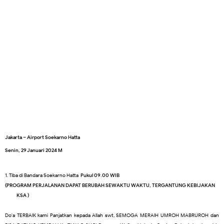
Jakarta – Airport Soekarno Hatta
Senin,
29 Januari
202
4
M
1. Tiba di Bandara Soekarno Hatta
Pukul 09.00 WIB
(PROGRAM PERJALANAN DAPAT BERUBAH SEWAKTU WAKTU, TERGANTUNG KEBIJAKAN
KSA )
Do'a TERBAIK
kami
Panjatkan kepada Allah swt,
SE
MOGA MERAIH UMROH
MABRUROH dan