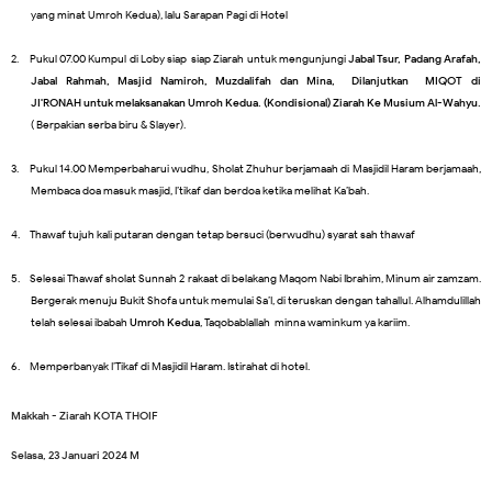
yang minat Umroh Kedua), lalu Sarapan Pagi di Hotel
2.
Pukul 07.00 Kumpul di Loby siap-siap Ziarah untuk mengunjungi
Jabal Tsur, Padang Arafah,
Jabal Rahmah, Masjid Namiroh, Muzdalifah dan Mina, Dilanjutkan MIQOT di
JI'RONAH untuk melaksanakan Umroh Kedua. (Kondisional) Ziarah Ke Musium Al-Wahyu.
( Berpakian serba biru & Slayer).
3.
Pukul 14.00 Memperbaharui wudhu, Sholat Zhuhur berjamaah di Masjidil Haram berjamaah,
Membaca doa masuk masjid, I’tikaf dan berdoa ketika melihat Ka’bah.
4.
Thawaf tujuh kali putaran dengan tetap bersuci (berwudhu) syarat sah thawaf
5.
Selesai Thawaf sholat Sunnah 2 rakaat di belakang Maqom Nabi Ibrahim, Minum air zamzam.
Bergerak menuju Bukit Shofa untuk memulai Sa’I, di teruskan dengan tahallul. Alhamdulillah
telah selesai ibabah
Umroh Kedua
, Taqobablallah minna waminkum ya kariim.
6.
Memperbanyak I’Tikaf di Masjidil Haram. Istirahat di hotel.
Makkah - Ziarah KOTA THOIF
Selasa, 23 Januari 2024 M