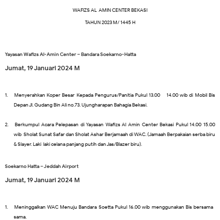
WAFIZS AL-AMIN CENTER BEKASI
TAHUN 2023
M/ 1445 H
Yayasan Wafizs Al-Amin Center – Bandara Soekarno-Hatta
Jumat, 19 Januari 2024 M
1.
Menyerahkan Koper Besar Kepada Pengurus/Panitia Pukul 13.00 – 14.00 wib di Mobil Bis
Depan Jl. Gudang Bin Ali no.73. Ujungharapan Bahagia Bekasi.
2.
Berkumpul Acara Pelepasan di Yayasan Wafizs Al-Amin Center Bekasi Pukul 14.00-15.00
wib Sholat Sunat Safar dan Sholat Ashar Berjamaah di WAC. (Jamaah Berpakaian serba biru
& Slayer. Laki-laki celana panjang putih dan Jas/Blazer biru).
Soekarno Hatta – Jeddah Airport
Jumat, 19 Januari 2024 M
1.
Meninggalkan WAC Menuju Bandara Soetta Pukul 16.00 wib menggunakan Bis bersama-
sama.