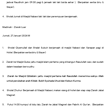
jadwal Raudhoh jam 09.00 pagi & jamaah laki laki ba'da ashar ), (Berpakian serba biru &
Slayer).
4.
Sholat Jumat di Masjid Nabawi laki-laki dan perempuan berajamaah.
Madinah - Ziarah Luar
Jumat, 27 Januari 2024 M
1.
Sholat Qiyamullail dan Shalat Subuh berjamaah di masjid Nabawi dan Sarapan pagi di
Hotel. (Berpakian serba biru & Slayer)
2.
Ziarah ke Masjid Quba yaitu masjid islam pertama yang di bangun Rasulullah saw, dan sudah
dalam keadaan berwudhu
3.
Ziarah ke Masjid Qiblatain yaitu masjid pertama kali Rasulullah menerima wahyu Allah
untuk perubahan arah Kiblat. Bukit Syuhada Uhud dan Kebun Kurma
.
4.
Sholat Zhuhur Berjamaah di Masjid Nabawi, makan siang di hotel dan siap-siap Ziarah Jabal
Magnet
5.
Pukul 14.00 kumpul di loby lalu Ziarah ke Jabal Magnet dan Pabrik Al-Qur'an. (Berpakian