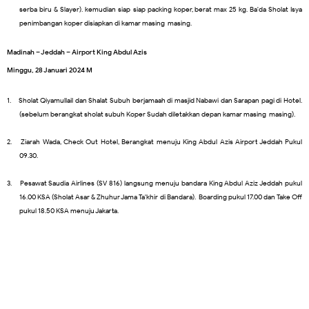
serba biru & Slayer). kemudian siap-siap packing koper, berat max 25 kg. Ba'da Sholat Isya
penimbangan koper disiapkan di kamar masing-masing.
Madinah – Jeddah – Airport King Abdul Azis
Minggu,
28 Januari
202
4
M
1.
Sholat Qiyamullail dan Shalat Subuh berjamaah di masjid Nabawi dan Sarapan pagi di Hotel.
(sebelum berangkat sholat subuh Koper Sudah diletakkan depan kamar masing-masing).
2.
Ziarah Wada, Check Out Hotel, Berangkat menuju King Abdul Azis Airport Jeddah Pukul
09.30.
3.
Pesawat Saudia Airlines (SV 816) langsung menuju bandara King Abdul Aziz Jeddah pukul
16.00 KSA (Sholat Asar & Zhuhur Jama Ta'khir di Bandara). Boarding pukul 17.00 dan Take Off
pukul 18.50 KSA menuju Jakarta.