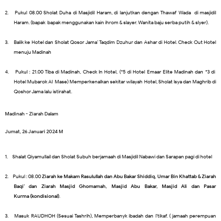
2.
Pukul 08.00 Sholat Duha di Masjidil Haram, di lanjutkan dengan Thawaf Wada di masjidil
Haram. (bapak-bapak menggunakan kain ihrom & slayer. Wanita baju serba putih & slyer).
3.
Balik ke Hotel dan Sholat Qosor Jama’ Taqdim Dzuhur dan Ashar di Hotel. Check Out Hotel
menuju Madinah
4.
Pukul : 21.00 Tiba di Madinah, Check In Hotel, (*5 di Hotel Emaar Elite Madinah dan *3 di
Hotel Mubarok Al-Mase) Memperkenalkan sekitar wilayah Hotel, Sholat Isya dan Maghrib di
Qoshor Jama lalu istirahat.
Madinah - Ziarah Dalam
Jumat, 26 Januari 2024 M
1.
Shalat Qiyamullail dan Sholat Subuh berjamaah di Masjidil Nabawi dan Sarapan pagi di hotel
2.
Pukul : 08.00
Ziarah ke Makam Rasulullah dan Abu Bakar Shiddiq, Umar Bin Khattab & Ziarah
Baqi’ dan Ziarah Masjid Ghomamah, Masjid Abu Bakar, Masjid Ali dan Pasar
Kurma (kondisional)
.
3.
Masuk RAUDHOH (Sesuai Tashrih), Memperbanyk ibadah dan I’tikaf. ( jamaah perempuan