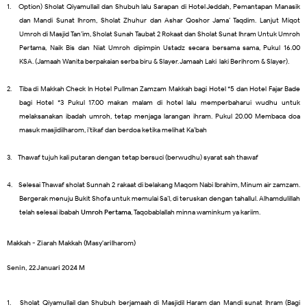
1.
Option) Sholat Qiyamullail dan Shubuh lalu Sarapan di Hotel Jeddah, Pemantapan Manasik
dan Mandi Sunat Ihrom, Sholat Zhuhur dan Ashar Qoshor Jama’ Taqdim. Lanjut Miqot
Umroh di Masjid Tan’im, Sholat Sunah Taubat 2 Rokaat dan Sholat Sunat Ihram Untuk Umroh
Pertama, Naik Bis dan Niat Umroh dipimpin Ustadz secara bersama-sama, Pukul 16.00
KSA. (Jamaah Wanita berpakaian serba biru & Slayer. Jamaah Laki-laki Berihrom & Slayer).
2.
Tiba di Makkah Check In Hotel Pullman Zamzam Makkah bagi Hotel *5 dan Hotel Fajar Bade
bagi Hotel *3 Pukul 17.00 makan malam di hotel lalu memperbaharui wudhu untuk
melaksanakan ibadah umroh, tetap menjaga larangan ihram. Pukul 20.00 Membaca doa
masuk masjidilharom, i’tikaf dan berdoa ketika melihat Ka’bah
3.
Thawaf tujuh kali putaran dengan tetap bersuci (berwudhu) syarat sah thawaf
4.
Selesai Thawaf sholat Sunnah 2 rakaat di belakang Maqom Nabi Ibrahim, Minum air zamzam.
Bergerak menuju Bukit Shofa untuk memulai Sa’I, di teruskan dengan tahallul. Alhamdulillah
telah selesai ibabah
Umroh Pertama
, Taqobablallah minna waminkum ya kariim.
Makkah - Ziarah Makkah (Masy'arilharom)
Senin, 22 Januari 2024 M
1.
Sholat Qiyamullail dan Shubuh berjamaah di Masjidil Haram dan Mandi sunat Ihram (Bagi