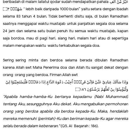
beribadah di malam lailatul qodar sudah mendapatkan pahala
خَيْرٌ مِّنْ اَلْفِ
شَهْرٍۗ ۝٣
“ lebih baik daripada 1000 bulan” yaitu setara dengan ibadah
selama 83 tahun 4 bulan. Tidak berhenti disitu saja, di bulan Ramadhan
saatnya menggapai waktu mustajab untuk panjatkan segala doa selama
24 jam dan selama satu bulan penuh itu semua waktu mustajab, kapan
saja bordoa, mau di pagi hari, siang hari, malam hari atau di sepertiga
malam merupakan waktu-waktu terkabulkan segala doa.
Sering-sering minta dan berdoa selama berada dibulan Ramadhan
karena Allah swt Maha Penerima doa dan Allah itu sangat dekat dengan
orang-orang yang berdoa. Firman Allah swt
وَاِذَا سَاَلَكَ عِبَادِيْ عَنِّيْ فَاِنِّيْ قَرِيْبٌۗ اُجِيْبُ دَعْوَةَ الدَّاعِ اِذَا دَعَانِۙ فَلْيَسْتَجِيْبُوْا لِيْ
وَلْيُؤْمِنُوْا بِيْ لَعَلَّهُمْ يَرْشُدُوْنَ ۝١٨٦
“Apabila hamba-hamba-Ku bertanya kepadamu (Nabi Muhammad)
tentang Aku, sesungguhnya Aku dekat. Aku mengabulkan permohonan
orang yang berdoa apabila dia berdoa kepada-Ku. Maka, hendaklah
mereka memenuhi (perintah)-Ku dan beriman kepada-Ku agar mereka
selalu berada dalam kebenaran."
(QS. Al-Baqarah : 186).