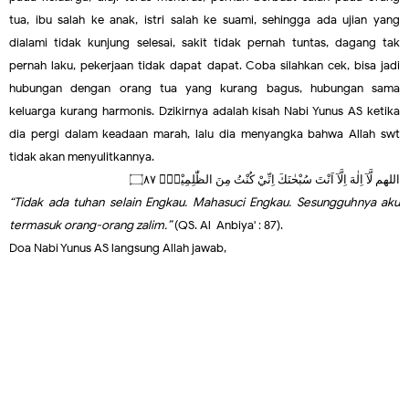
tua, ibu salah ke anak, istri salah ke suami, sehingga ada ujian yang
dialami tidak kunjung selesai, sakit tidak pernah tuntas, dagang tak
pernah laku, pekerjaan tidak dapat-dapat. Coba silahkan cek, bisa jadi
hubungan dengan orang tua yang kurang bagus, hubungan sama
keluarga kurang harmonis. Dzikirnya adalah kisah Nabi Yunus AS ketika
dia pergi dalam keadaan marah, lalu dia menyangka bahwa Allah swt
tidak akan menyulitkannya.
اللهم لَّآ اِلٰهَ اِلَّآ اَنْتَ سُبْحٰنَكَ اِنِّيْ كُنْتُ مِنَ الظّٰلِمِيْنَۚ ۝٨٧
“Tidak ada tuhan selain Engkau. Mahasuci Engkau. Sesungguhnya aku
termasuk orang-orang zalim.”
(QS. Al-Anbiya' : 87).
Doa Nabi Yunus AS langsung Allah jawab,