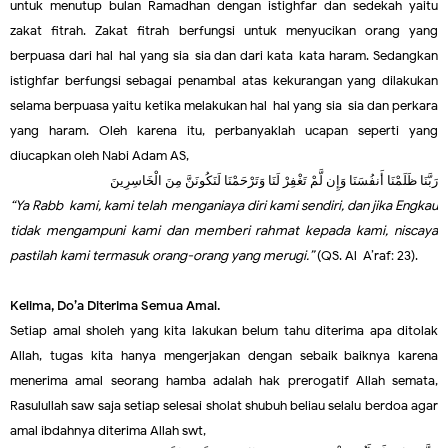
untuk menutup bulan Ramadhan dengan istighfar dan sedekah yaitu
zakat fitrah. Zakat fitrah berfungsi untuk menyucikan orang yang
berpuasa dari hal-hal yang sia-sia dan dari kata-kata haram. Sedangkan
istighfar berfungsi sebagai penambal atas kekurangan yang dilakukan
selama berpuasa yaitu ketika melakukan hal-hal yang sia-sia dan perkara
yang haram. Oleh karena itu, perbanyaklah ucapan seperti yang
diucapkan oleh Nabi Adam AS,
رَبَّنَا ظَلَمْنَا أَنفُسَنَا وَإِن لَّمْ تَغْفِرْ لَنَا وَتَرْحَمْنَا لَنَكُونَنَّ مِنَ الْخَاسِرِينَ
“Ya Rabb
kami, kami telah menganiaya diri kami sendiri, dan jika Engkau
tidak mengampuni kami dan memberi rahmat kepada kami, niscaya
pastilah kami termasuk orang-orang yang merugi.”
(QS. Al-A’raf: 23).
Kelima, Do’a Diterima Semua Amal.
Setiap amal sholeh yang kita lakukan belum tahu diterima apa ditolak
Allah, tugas kita hanya mengerjakan dengan sebaik-baiknya karena
menerima amal seorang hamba adalah hak prerogatif Allah semata,
Rasulullah saw saja setiap selesai sholat shubuh beliau selalu berdoa agar
amal ibdahnya diterima Allah swt,