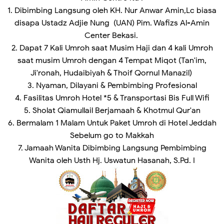
1. Dibimbing Langsung oleh KH. Nur Anwar Amin,Lc biasa
disapa Ustadz Adjie Nung (UAN) Pim. Wafizs Al-Amin
Center Bekasi.
2. Dapat 7 Kali Umroh saat Musim Haji dan 4 kali Umroh
saat musim Umroh dengan 4 Tempat Miqot (Tan'im,
Ji'ronah, Hudaibiyah & Thoif Qornul Manazil)
3. Nyaman, Dilayani & Pembimbing Profesional
4. Fasilitas Umroh Hotel *5 & Transportasi Bis Full Wifi
5. Sholat Qiamullail Berjamaah & Khotmul Qur'an
6. Bermalam 1 Malam Untuk Paket Umroh di Hotel Jeddah
Sebelum go to Makkah
7. Jamaah Wanita Dibimbing Langsung Pembimbing
Wanita oleh Usth Hj. Uswatun Hasanah, S.Pd. I