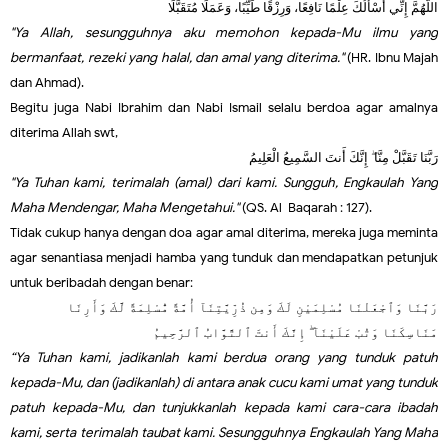
اللَّهُمَّ إِنِّي أَسْأَلُكَ عِلْمًا نَافِعًا، وَرِزْقًا طَيِّبًا، وَعَمَلًا مُتَقَبَّلًا
"Ya Allah, sesungguhnya aku memohon kepada-Mu ilmu yang
bermanfaat, rezeki yang halal, dan amal yang diterima."
(HR. Ibnu Majah
dan Ahmad).
Begitu juga Nabi Ibrahim dan Nabi Ismail selalu berdoa agar amalnya
diterima Allah swt,
رَبَّنَا تَقَبَّلْ مِنَّا ۖ إِنَّكَ أَنتَ السَّمِيعُ الْعَلِيمُ
"Ya Tuhan kami, terimalah (amal) dari kami. Sungguh, Engkaulah Yang
Maha Mendengar, Maha Mengetahui."
(QS. Al-Baqarah : 127).
Tidak cukup hanya dengan doa agar amal diterima, mereka juga meminta
agar senantiasa menjadi hamba yang tunduk dan mendapatkan petunjuk
untuk beribadah dengan benar:
رَبَّنَا وَٱجْعَلْنَا مُسْلِمَيْنِ لَكَ وَمِن ذُرِّيَّتِنَآ أُمَّةً مُّسْلِمَةً لَّكَ وَأَرِنَا
مَنَاسِكَنَا وَتُبْ عَلَيْنَآ ۖ إِنَّكَ أَنتَ ٱلتَّوَّابُ ٱلرَّحِيمُ
“Ya Tuhan kami, jadikanlah kami berdua orang yang tunduk patuh
kepada-Mu, dan (jadikanlah) di antara anak cucu kami umat yang tunduk
patuh kepada-Mu, dan tunjukkanlah kepada kami cara-cara ibadah
kami, serta terimalah taubat kami. Sesungguhnya Engkaulah Yang Maha