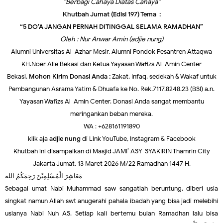
“Berbagi Cahaya Diatas Cahaya”
Khutbah Jumat (Edisi 197) Tema :
“5 DO’A JANGAN PERNAH DITINGGAL SELAMA RAMADHAN”
Oleh : Nur Anwar Amin (adjie nung)
Alumni Universitas Al-Azhar Mesir, Alumni Pondok Pesantren Attaqwa
KH.Noer Alie Bekasi dan Ketua Yayasan Wafizs Al-Amin Center
Bekasi.
Mohon Kirim Donasi Anda :
Zakat, Infaq, sedekah & Wakaf untuk
Pembangunan Asrama Yatim & Dhuafa ke No. Rek.7117.8248.23 (BSI) a.n.
Yayasan Wafizs Al-Amin Center. Donasi Anda sangat membantu
meringankan beban mereka.
WA : +628161191890
klik aja
adjie nung
di Link YouTube, Instagram & Facebook
Khutbah ini disampaikan di Masjid JAMI’ ASY-SYAKIRIN Thamrin City
Jakarta Jumat, 13 Maret 2026 M/22 Ramadhan 1447 H.
مَعَاشِرَ الْمُسْلِمِيْنَ رَحِمَكُمُ الله
Sebagai umat Nabi Muhammad saw sangatlah beruntung, diberi usia
singkat namun Allah swt anugerahi pahala ibadah yang bisa jadi melebihi
usianya Nabi Nuh AS. Setiap kali bertemu bulan Ramadhan lalu bisa