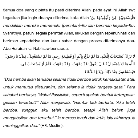
Semua doa yang dipinta itu pasti diterima Allah, pada ayat ini Allah swt
tegaskan jika ingin doanya diterima, kata Allah ‘
فَلْيَسْتَجِيْبُوْا لِيْ وَلْيُؤْمِنُوْا بِيْ
hendaklah mereka memenuhi (perintah)-Ku dan beriman kepada-Ku’.
Syaratnya, patuhi segala perintah Allah, lakukan dengan sepenuh hati dan
beriman kepadaNya dan kudu sabar dengan proses diterimanya doa.
Abu Hurairah ra, Nabi saw bersabda,
لَا يَزَالُ يُسْتَجَابُ لِلْعَبْدِ، مَا لَمْ يَدْعُ بِإِثْمٍ أَوْ قَطِيعَةِ رَحِمٍ، مَا لَمْ يَسْتَعْجِلْ، قِيلَ: يَا رَسُولَ
اللَّهِ مَا الِاسْتِعْجَالُ؟ قَالَ يَقُولُ: قَدْ دَعَوْتُ، وَقَدْ دَعَوْتُ، فَلَمْ أَرَ يُسْتَجَابُ لِي،
فَيَسْتَحْسِرُ عِنْدَ ذَلِكَ وَيَدَعُ الدُّعَاءَ
“Doa hamba akan terkabul selama tidak berdoa untuk kemaksiatan atau
untuk memutus silaturahim, dan selama ia tidak tergesa-gesa.” Para
sahabat bertanya, “Wahai Rasulullah, seperti apakah bentuk ketergesa-
gesaan tersebut?” Nabi menjawab, “Hamba tadi berkata: ‘Aku telah
berdoa, sungguh aku telah berdoa, tetapi Allah belum juga
mengabulkan doa tersebut.” Ia merasa jenuh dan letih, lalu akhirnya, ia
meninggalkan doa.”
(HR. Muslim).