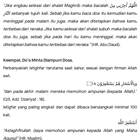
“Jika engkau selesai dari shalat Maghrib maka bacalah
اللَّهُمَّ أَجِرْنِي مِنْ
النَّارِ
sebanyak tujuh kali. Sebab jika kamu baca doa itu kemudian kamu
meninggal pada malam itu juga, maka akan ditetapkan bahwa kamu
terbebas dari neraka. Jika kamu selesai dari shalat subuh maka bacalah
doa itu juga, sebab jika pada hari itu kamu meninggal, maka akan
ditetapkan bahwa kamu terbebas dari neraka.”
(HR. Abu Daud).
Keempat, Do’a Minta Diampuni Dosa.
Perbanyaklah istighfar terutama saat sahur, sesuai dengan firman Allah
swt.
وَبِالْاَسْحَارِ هُمْ يَسْتَغْفِرُوْنَ ۝١٨
“dan pada akhir malam mereka memohon ampunan (kepada Allah).”
(QS. Adz-Dzariyat : 18).
Istigfar yang paling singkat dan dapat dibaca berulangkali minimal 100
kali,
أَسْتَغْفِرُ اللَّهَ
“Astaghfirullah (saya memohon ampunan kepada Allah yang Maha
Agung)”
(HR. Muslim).