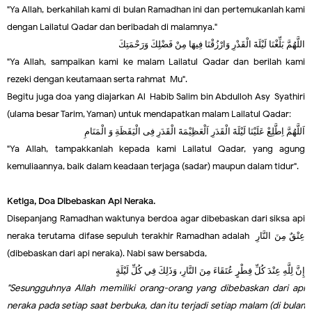
"Ya Allah, berkahilah kami di bulan Ramadhan ini dan pertemukanlah kami
dengan Lailatul Qadar dan beribadah di malamnya."
اللَّهُمَّ بَلِّغْنَا لَيْلَةَ الْقَدْرِ وَارْزُقْنَا فِيهَا مِنْ فَضْلِكَ وَرَحْمَتِكَ
"Ya Allah, sampaikan kami ke malam Lailatul Qadar dan berilah kami
rezeki dengan keutamaan serta rahmat-Mu".
Begitu juga doa yang diajarkan Al-Habib Salim bin Abdulloh Asy-Syathiri
(ulama besar Tarim, Yaman) untuk mendapatkan malam Lailatul Qadar:
اَللَّهُمَّ اِطَّلِعْ عَلَيْنَا لَيْلَةَ الْقَدَرِ اَلْعَظِيْمَةَ الْقَدَرِ فِى الْيَقَظَةِ وَ الْمَنَامِ
"Ya Allah, tampakkanlah kepada kami Lailatul Qadar, yang agung
kemuliaannya, baik dalam keadaan terjaga (sadar) maupun dalam tidur".
Ketiga, Doa Dibebaskan Api Neraka.
Disepanjang Ramadhan waktunya berdoa agar dibebaskan dari siksa api
neraka terutama difase sepuluh terakhir Ramadhan adalah
عِتْقٌ مِنَ النَّارِ
(dibebaskan dari api neraka). Nabi saw bersabda,
إِنَّ لِلَّهِ عِنْدَ كُلِّ فِطْرٍ عُتَقَاءَ مِنَ النَّارِ، وَذَلِكَ فِي كُلِّ لَيْلَةٍ
"Sesungguhnya Allah memiliki orang-orang yang dibebaskan dari api
neraka pada setiap saat berbuka, dan itu terjadi setiap malam (di bulan