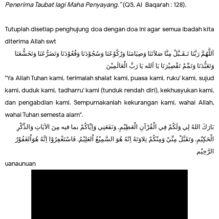
Penerima Taubat lagi Maha Penyayang.”
(QS. Al-Baqarah : 128).
Tutuplah disetiap penghujung doa dengan doa ini agar semua ibadah kita
diterima Allah swt
اَللَّهُمَّ رَبَّنَا تَـقَـبَّلْ مِنَّا صَلاَتَنَا وَصِيَامَنَا وَرُكُوْعَنَا وَسُجُوْدَنَا وَقُعُوْدَنَا وَتَضَرُّعَنَا وَتَخَشُّعَنَا
وَتَعَبُّدَنَا وَتَمِّمْ تَقْصِيْرَنَا يَا اَلله يَا رَبَّ الْعَالَمِيْنَ
"Ya Allah Tuhan kami, terimalah shalat kami, puasa kami, ruku' kami, sujud
kami, duduk kami, tadharru' kami (tunduk rendah diri), kekhusyukan kami,
dan pengabdian kami. Sempurnakanlah kekurangan kami, wahai Allah,
wahai Tuhan semesta alam".
بَارَكَ اللهُ لِي وَلَكُمْ فِي الْقُرْآنِ الْعَظِيْمِ. وَنَفَعَنِي وَاِيِّاكُمْ بما فيه مِنَ الآيَاتِ وَالذِّكْرِ
الْحَكِيْمِ. وَتَقَبَّلْ مِنِّيْ وَمِنْكُمْ تِلاوَتَهُ اِنّهُ هُوَ السَّمِيْعُ اْلعَلِيْمُ. فَاسْتَغْفِرُوْا اِنَّهُ هُوَاْلغَفُوْرُ
الرَّحِيْم
uanaunuan