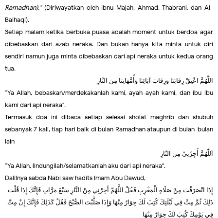
Ramadhan)."
(Diriwayatkan oleh Ibnu Majah, Ahmad, Thabrani, dan Al-
Baihaqi).
Setiap malam ketika berbuka puasa adalah moment untuk berdoa agar
dibebaskan dari azab neraka. Dan bukan hanya kita minta untuk diri
sendiri namun juga minta dibebaskan dari api neraka untuk kedua orang
tua.
اللَّهُمَّ اعْتِقْ رِقَابَنَا وَرِقَابَ آبَائِنَا وَأُمَّهَاتِنَا مِنَ النَّارِ
“Ya Allah, bebaskan/merdekakanlah kami, ayah-ayah kami, dan ibu-ibu
kami dari api neraka".
Termasuk doa ini dibaca setiap selesai sholat maghrib dan shubuh
sebanyak 7 kali, tiap hari baik di bulan Ramadhan ataupun di bulan-bulan
lain
اَللّٰهُمَّ أَجِرْنِيْ مِنَ النَّارِ
“Ya Allah, lindungilah/selamatkanlah aku dari api neraka".
Dalilnya sabda Nabi saw hadits Imam Abu Dawud,
إِذَا انْصَرَفْتَ مِنْ صَلَاةِ الْمَغْرِبِ فَقُلْ اللَّهُمَّ أَجِرْنِي مِنْ النَّارِ سَبْعَ مَرَّاتٍ فَإِنَّكَ إِذَا قُلْتَ
ذَلِكَ ثُمَّ مِتَّ فِي لَيْلَتِكَ كُتِبَ لَكَ جِوَارٌ مِنْهَا وَإِذَا صَلَّيْتَ الصُّبْحَ فَقُلْ كَذَلِكَ فَإِنَّكَ إِنْ مِتَّ
فِي يَوْمِكَ كُتِبَ لَكَ جِوَارٌ مِنْهَا